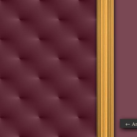
← Ant