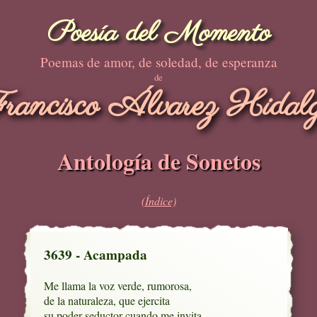
Poesía del Momento
Poemas de amor, de soledad, de esperanza
de
rancisco Álvarez Hidal
Antología de Sonetos
(Índice)
3639 - Acampada
Me llama la voz verde, rumorosa,

de la naturaleza, que ejercita

su poder seductor cuando me invita
