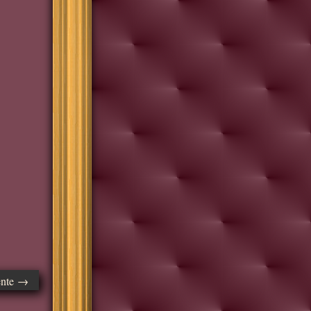
ente →