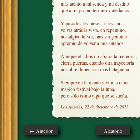
más atento a mi senda y mi destino

que a mi propio terruño y aledaños…

Y pasados los meses, o los años,

volvía atrás la vista, en repentino,

nostálgico fervor, mas sin genuino

apremio de volver a mis antaños.

Aunque el adiós no abjura la memoria,

cierra puertas, cuando otra trayectoria

nos abre dimensión más halagüeña.

Siempre en la mente vivirá la cuna,

mágico festival bajo la luna,

pero sólo como algo que se sueña.
Los Angeles, 22 de diciembre de 2013
← Anterior
Aleatorio