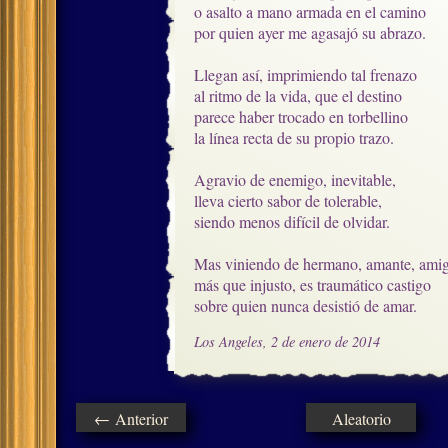
o asalto a mano armada en el camino

por quien ayer me agasajó su abrazo.

Llegan así, imprimiendo tal frenazo

al ritmo de la vida, que el destino

parece haber trocado en torbellino

la línea recta de su propio trazo.

Agravio de enemigo, inevitable,

lleva cierto sabor de tolerable, 

siendo menos difícil de olvidar.

Mas viniendo de hermano, amante, amig
más que injusto, es traumático castigo

sobre quien nunca desistió de amar.
Los Angeles, 2 de enero de 2014
← Anterior
Aleatorio