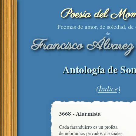
Poesía del Mom
Poemas de amor, de soledad, de
de
Francisco Álvarez
Antología de Son
(Índice)
3668 - Alarmista
Cada farandulero es un profeta

de infortunios privados o sociales,
