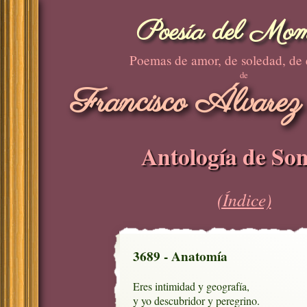
Poesía del Mom
Poemas de amor, de soledad, de
de
Francisco Álvarez
Antología de Son
(Índice)
3689 - Anatomía
Eres intimidad y geografía,

y yo descubridor y peregrino.
