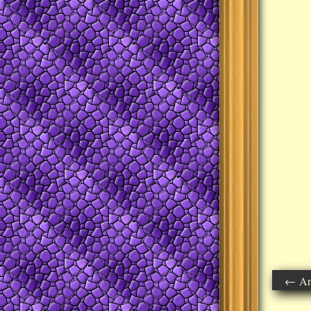
← Ant