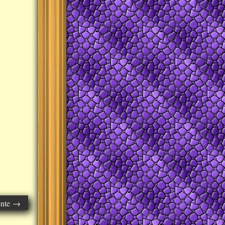
ente →