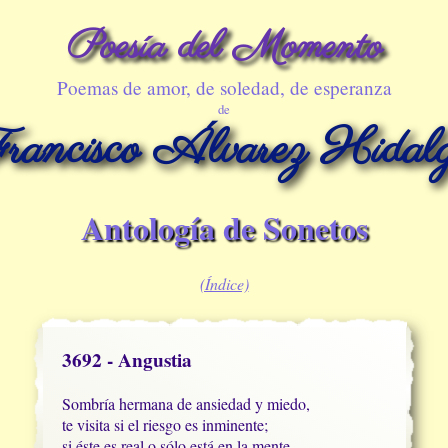
Poesía del Momento
Poemas de amor, de soledad, de esperanza
de
rancisco Álvarez Hidal
Antología de Sonetos
(Índice)
3692 - Angustia
Sombría hermana de ansiedad y miedo,

te visita si el riesgo es inminente;

si éste es real o sólo está en la mente,
