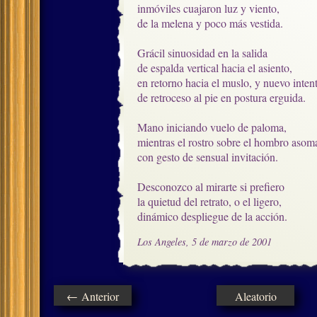
inmóviles cuajaron luz y viento, 

de la melena y poco más vestida.

Grácil sinuosidad en la salida

de espalda vertical hacia el asiento,

en retorno hacia el muslo, y nuevo intent
de retroceso al pie en postura erguida. 

Mano iniciando vuelo de paloma,

mientras el rostro sobre el hombro asoma
con gesto de sensual invitación.

Desconozco al mirarte si prefiero

la quietud del retrato, o el ligero,

dinámico despliegue de la acción.
Los Angeles, 5 de marzo de 2001
← Anterior
Aleatorio