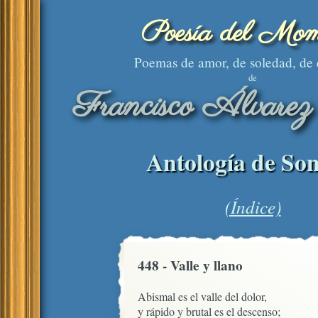
Poesía del Mom
Poemas de amor, de soledad, de
de
Francisco Álvarez
Antología de Son
(Índice)
448 - Valle y llano
Abismal es el valle del dolor,

y rápido y brutal es el descenso;
