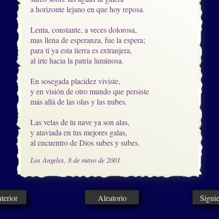
a horizonte lejano en que hoy reposa.

Lenta, constante, a veces dolorosa,

mas llena de esperanza, fue la espera;

para ti ya esta tierra es extranjera,

al irte hacia la patria luminosa.

En sosegada placidez viviste,

y en visión de otro mundo que persiste

más allá de las olas y las nubes.

Las velas de tu nave ya son alas,

y ataviada en tus mejores galas,

al encuentro de Dios subes y subes.
Los Angeles, 8 de mayo de 2001
erior
Aleatorio
Sigui