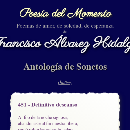
Poesía del Momento
Poemas de amor, de soledad, de esperanza
de
rancisco Álvarez Hidal
Antología de Sonetos
(Índice)
451 - Definitivo descanso
Al filo de la noche sigilosa,

abandonaste al fin nuestra ribera;

surcó sobre las aguas tu galera
