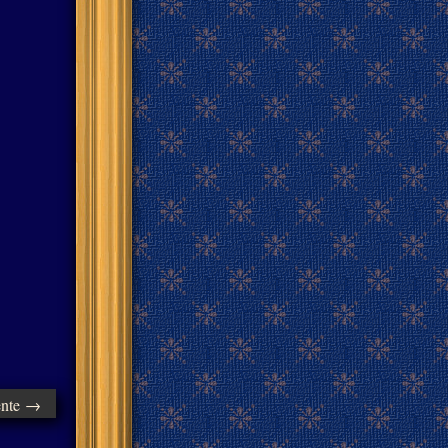
ente →