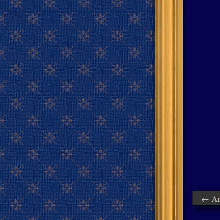
← Ant