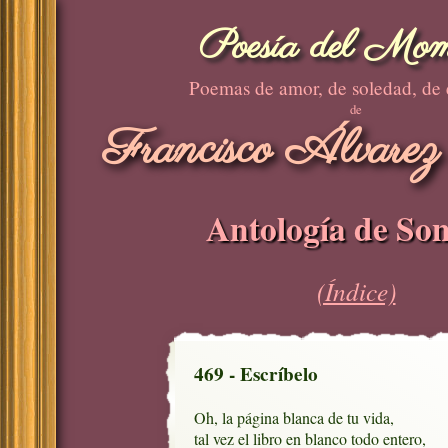
Poesía del Mom
Poemas de amor, de soledad, de
de
Francisco Álvarez
Antología de Son
(Índice)
469 - Escríbelo
Oh, la página blanca de tu vida,

tal vez el libro en blanco todo entero,
