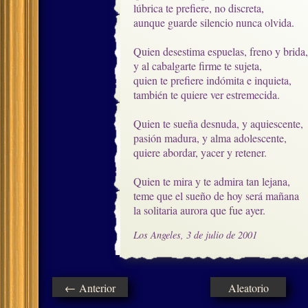
lúbrica te prefiere, no discreta,

aunque guarde silencio nunca olvida.

Quien desestima espuelas, freno y brida,

y al cabalgarte firme te sujeta,

quien te prefiere indómita e inquieta,

también te quiere ver estremecida.

Quien te sueña desnuda, y aquiescente,

pasión madura, y alma adolescente,

quiere abordar, yacer y retener.

Quien te mira y te admira tan lejana,

teme que el sueño de hoy será mañana

la solitaria aurora que fue ayer.
Los Angeles, 3 de julio de 2001
← Anterior
Aleatorio