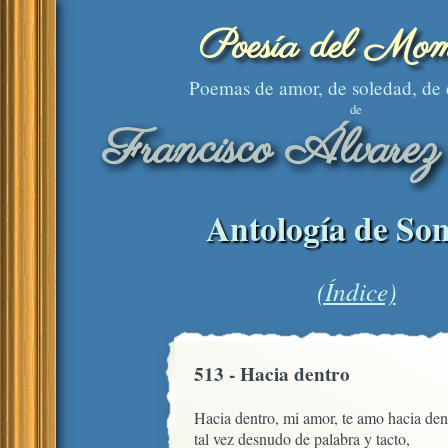
Poesía del Mom
Poemas de amor, de soledad, de
de
Francisco Álvarez
Antología de Son
(Índice)
513 - Hacia dentro
Hacia dentro, mi amor, te amo hacia dent
tal vez desnudo de palabra y tacto,
