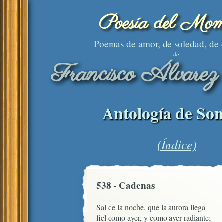
Poesía del Mom
Poemas de amor, de soledad, de
de
Francisco Álvarez
Antología de Son
(Índice)
538 - Cadenas
Sal de la noche, que la aurora llega

fiel como ayer, y como ayer radiante;
