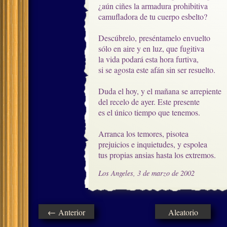
¿aún ciñes la armadura prohibitiva

camufladora de tu cuerpo esbelto?

Descúbrelo, preséntamelo envuelto

sólo en aire y en luz, que fugitiva

la vida podará esta hora furtiva,

si se agosta este afán sin ser resuelto.

Duda el hoy, y el mañana se arrepiente

del recelo de ayer. Este presente

es el único tiempo que tenemos.

Arranca los temores, pisotea

prejuicios e inquietudes, y espolea

tus propias ansias hasta los extremos.
Los Angeles, 3 de marzo de 2002
← Anterior
Aleatorio