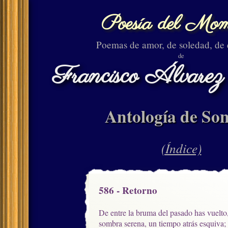
Poesía del Mom
Poemas de amor, de soledad, de
de
Francisco Álvarez
Antología de Son
(Índice)
586 - Retorno
De entre la bruma del pasado has vuelto,
sombra serena, un tiempo atrás esquiva;
