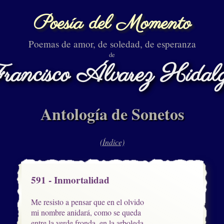
Poesía del Momento
Poemas de amor, de soledad, de esperanza
de
rancisco Álvarez Hidal
Antología de Sonetos
(Índice)
591 - Inmortalidad
Me resisto a pensar que en el olvido 

mi nombre anidará, como se queda

entre la verde fronda, en la arboleda,
