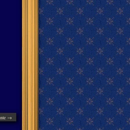
ente →