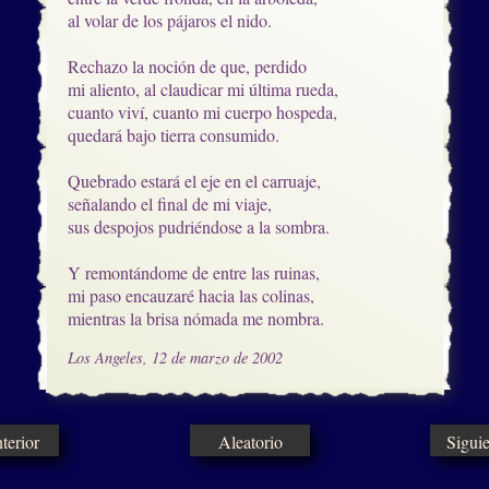
al volar de los pájaros el nido.

Rechazo la noción de que, perdido

mi aliento, al claudicar mi última rueda,      

cuanto viví, cuanto mi cuerpo hospeda,

quedará bajo tierra consumido.

Quebrado estará el eje en el carruaje,

señalando el final de mi viaje,

sus despojos pudriéndose a la sombra.

Y remontándome de entre las ruinas, 

mi paso encauzaré hacia las colinas,

mientras la brisa nómada me nombra.
Los Angeles, 12 de marzo de 2002
erior
Aleatorio
Sigui