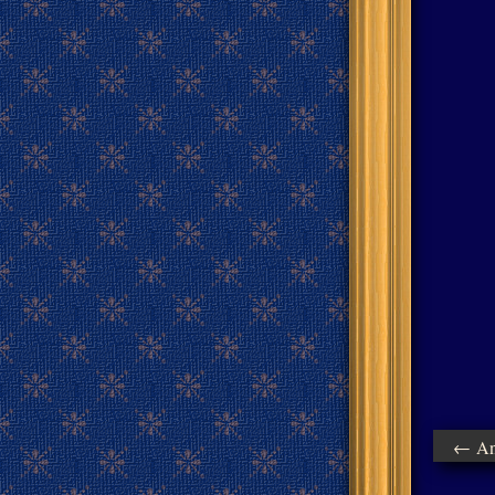
← Ant