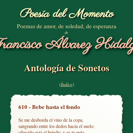
Poesía del Momento
Poemas de amor, de soledad, de esperanza
de
rancisco Álvarez Hidal
Antología de Sonetos
(Índice)
610 - Bebe hasta el fondo
Se me desborda el vino de la copa,

sangrando entre los dedos hacia el suelo;

ofrecido está el brindis; y es tu pelo
