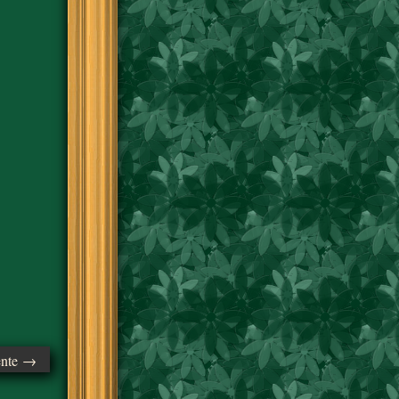
ente →