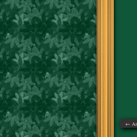
← Ant