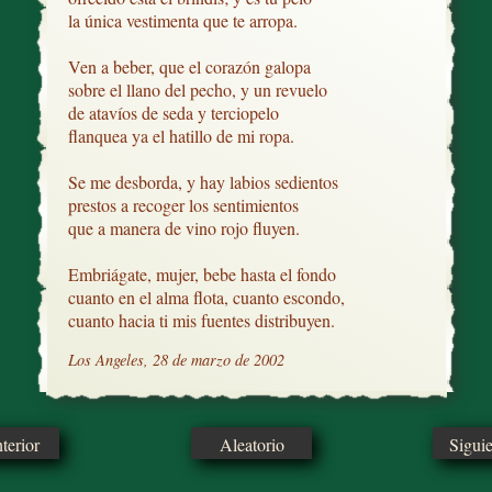
la única vestimenta que te arropa.

Ven a beber, que el corazón galopa

sobre el llano del pecho, y un revuelo

de atavíos de seda y terciopelo

flanquea ya el hatillo de mi ropa.

Se me desborda, y hay labios sedientos

prestos a recoger los sentimientos

que a manera de vino rojo fluyen.

Embriágate, mujer, bebe hasta el fondo

cuanto en el alma flota, cuanto escondo,

cuanto hacia ti mis fuentes distribuyen.
Los Angeles, 28 de marzo de 2002
erior
Aleatorio
Sigui