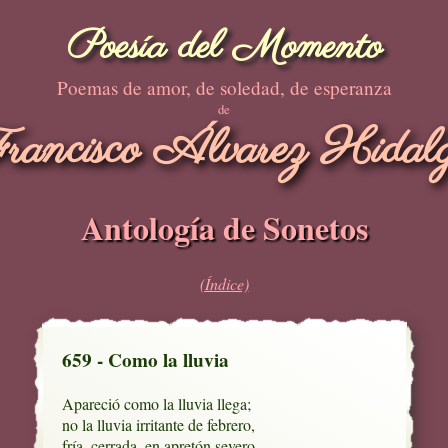
Poesía del Momento
Poemas de amor, de soledad, de esperanza
de
rancisco Álvarez Hidal
Antología de Sonetos
(Índice)
659 - Como la lluvia
Apareció como la lluvia llega;

no la lluvia irritante de febrero,

fría, cerrada, en apretón severo,
