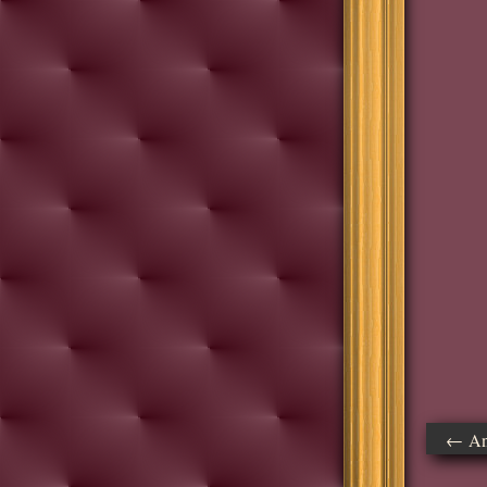
← Ant