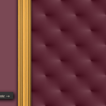
ente →