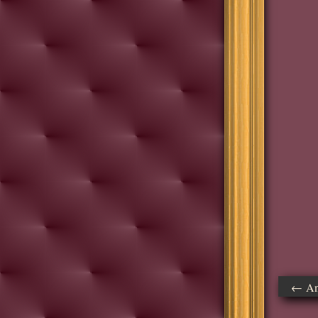
← Ant