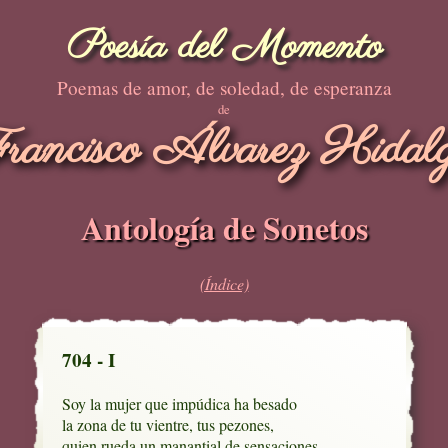
Poesía del Momento
Poemas de amor, de soledad, de esperanza
de
rancisco Álvarez Hidal
Antología de Sonetos
(Índice)
704 - I
Soy la mujer que impúdica ha besado

la zona de tu vientre, tus pezones,

quien rueda un manantial de sensaciones
