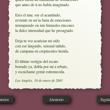
que antes de ti no había imaginado.

Eres el mar, soy el acantilado,

reviente en mí tu furia de emociones

irrumpiendo en mis húmedos rincones

la dulce intensidad que he presagiado.

Deja tu voz acariciar mi oído

con ese lánguido, sensual tañido,

de campana en crepúsculos herida.

El último vestigio del recato

borrado ya, dobla por mí a rebato,

y escúchame gemir estremecida.
Los Angeles, 10 de enero de 2003
erior
Aleatorio
Sigui