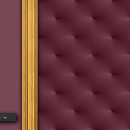
ente →