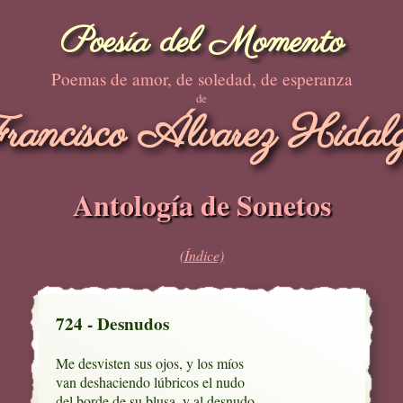
Poesía del Momento
Poemas de amor, de soledad, de esperanza
de
rancisco Álvarez Hidal
Antología de Sonetos
(Índice)
724 - Desnudos
Me desvisten sus ojos, y los míos 

van deshaciendo lúbricos el nudo

del borde de su blusa, y al desnudo
