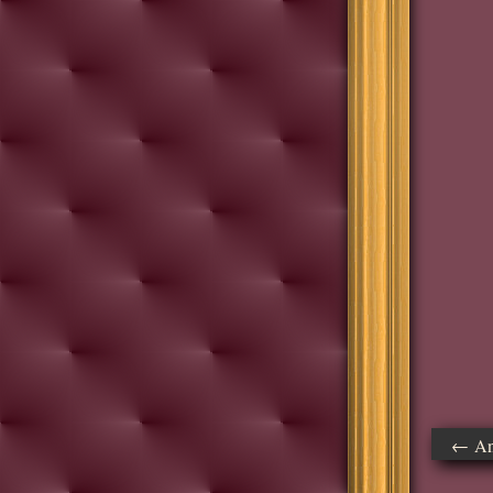
← Ant