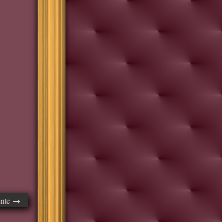
ente →