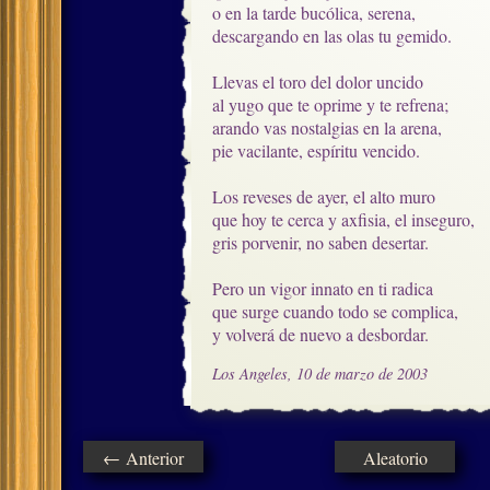
o en la tarde bucólica, serena, 

descargando en las olas tu gemido.

Llevas el toro del dolor uncido

al yugo que te oprime y te refrena;

arando vas nostalgias en la arena,

pie vacilante, espíritu vencido.

Los reveses de ayer, el alto muro

que hoy te cerca y axfisia, el inseguro,

gris porvenir, no saben desertar.

Pero un vigor innato en ti radica

que surge cuando todo se complica,

y volverá de nuevo a desbordar.
Los Angeles, 10 de marzo de 2003
← Anterior
Aleatorio