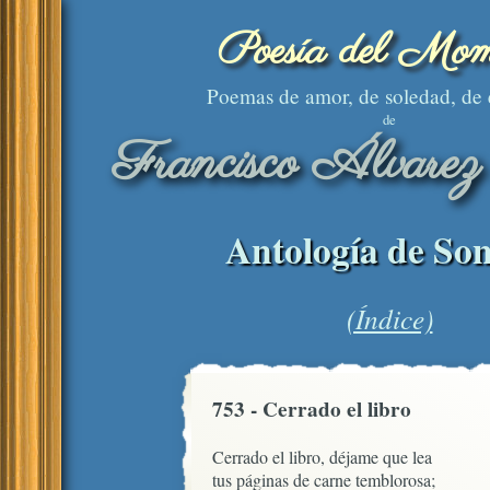
Poesía del Mom
Poemas de amor, de soledad, de
de
Francisco Álvarez
Antología de Son
(Índice)
753 - Cerrado el libro
Cerrado el libro, déjame que lea

tus páginas de carne temblorosa;
