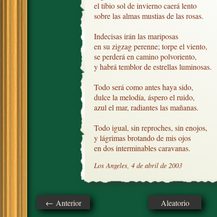
el tibio sol de invierno caerá lento

sobre las almas mustias de las rosas.

Indecisas irán las mariposas

en su zigzag perenne; torpe el viento,

se perderá en camino polvoriento,

y habrá temblor de estrellas luminosas.

Todo será como antes haya sido,

dulce la melodía, áspero el ruido,

azul el mar, radiantes las mañanas.

Todo igual, sin reproches, sin enojos,

y lágrimas brotando de mis ojos

en dos interminables caravanas.
Los Angeles, 4 de abril de 2003
← Anterior
Aleatorio