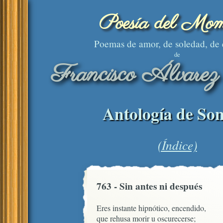
Poesía del Mom
Poemas de amor, de soledad, de
de
Francisco Álvarez
Antología de Son
(Índice)
763 - Sin antes ni después
Eres instante hipnótico, encendido,

que rehusa morir u oscurecerse;
