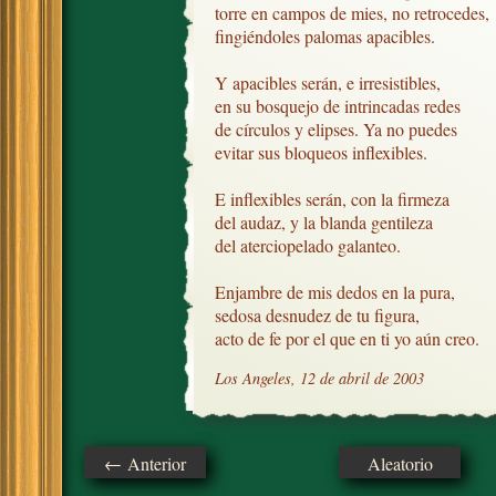
torre en campos de mies, no retrocedes,

fingiéndoles palomas apacibles.

Y apacibles serán, e irresistibles,

en su bosquejo de intrincadas redes

de círculos y elipses. Ya no puedes

evitar sus bloqueos inflexibles.

E inflexibles serán, con la firmeza

del audaz, y la blanda gentileza

del aterciopelado galanteo.

Enjambre de mis dedos en la pura,

sedosa desnudez de tu figura,

acto de fe por el que en ti yo aún creo.
Los Angeles, 12 de abril de 2003
← Anterior
Aleatorio