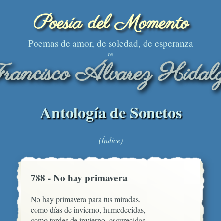
Poesía del Momento
Poemas de amor, de soledad, de esperanza
de
rancisco Álvarez Hidal
Antología de Sonetos
(Índice)
788 - No hay primavera
No hay primavera para tus miradas, 

como días de invierno, humedecidas, 

como tardes de invierno, oscurecidas,
