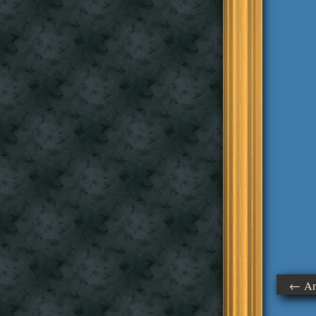
← Ant