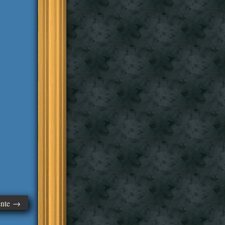
ente →