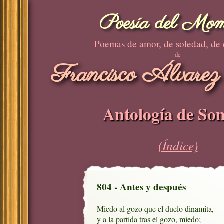
Poesía del Mom
Poemas de amor, de soledad, de
de
Francisco Álvarez
Antología de Son
(Índice)
804 - Antes y después
Miedo al gozo que el duelo dinamita,

y a la partida tras el gozo, miedo;
