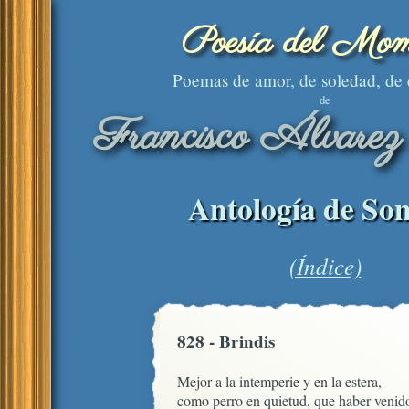
Poesía del Mom
Poemas de amor, de soledad, de
de
Francisco Álvarez
Antología de Son
(Índice)
828 - Brindis
Mejor a la intemperie y en la estera,

como perro en quietud, que haber venido