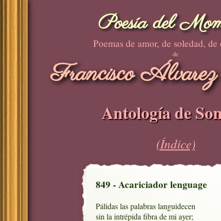
Poesía del Mom
Poemas de amor, de soledad, de
de
Francisco Álvarez
Antología de Son
(Índice)
849 - Acariciador lenguage
Pálidas las palabras languidecen

sin la intrépida fibra de mi ayer;
