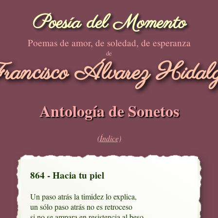
Poesía del Momento
Poemas de amor, de soledad, de esperanza
de
rancisco Álvarez Hidal
Antología de Sonetos
(Índice)
864 - Hacia tu piel
Un paso atrás la timidez lo explica,

un sólo paso atrás no es retroceso

si no se ampara en resistencia al beso,
