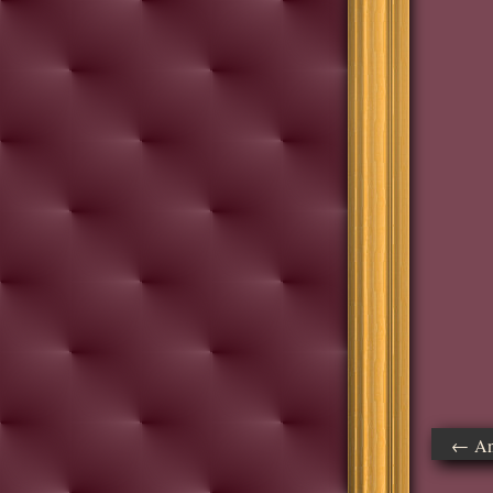
← Ant