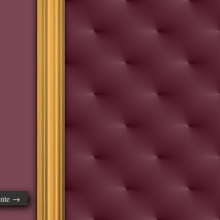
ente →