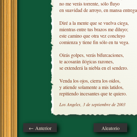
no me verás torrente, sólo fluyo

en suavidad de arroyo, en mansa entrega.
Diré a la mente que se vuelva ciega,

mientras entre tus brazos me diluyo;

este camino que otra vez concluyo

comienza y tiene fin sólo en tu vega.

Oirás golpes, verás bifurcaciones,

te acosarán ilógicas razones, 

se extenderá la niebla en el sendero.

Venda los ojos, cierra los oídos, 

y atiende solamente a mis latidos,

repitiendo incesantes que te quiero.
Los Angeles, 3 de septiembre de 2003
← Anterior
Aleatorio