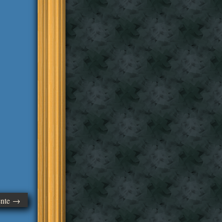
ente →