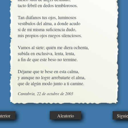
tacto febril en dedos temblorosos.

Tan diáfanos tus ojos, luminosos

vestíbulos del alma, a donde acudo

si de mi misma suficiencia dudo,

mis propios ojos ruegos silenciosos.

Vamos al siete; quién me diera ochenta,

subida en exclusiva, lenta, lenta, 

a fin de que este beso no termine.

Déjame que te bese en esta calma,

y aunque no logre arrebatarte el alma,

que de algún modo junto a ti camine.
Cantabria, 22 de octubre de 2003
erior
Aleatorio
Sigui