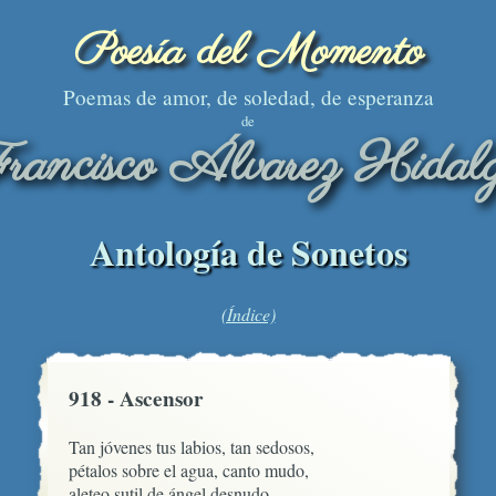
Poesía del Momento
Poemas de amor, de soledad, de esperanza
de
rancisco Álvarez Hidal
Antología de Sonetos
(Índice)
918 - Ascensor
Tan jóvenes tus labios, tan sedosos,

pétalos sobre el agua, canto mudo,

aleteo sutil de ángel desnudo,
