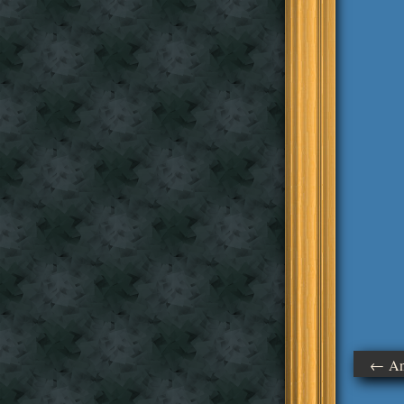
← Ant