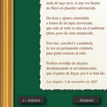
nada de lago en ti, si una vez fuente,

no fluyó en placidez adormecida.

De risas y ajetreo entretejida

a lomos de un tapiz irreverente,

que sólo al verlo se alza en el ambiente

pleno gozo de clara amanecida.

Eres luz, cascabel y castañuela,

tu voz en permanente centinela

para gritar sonrisas al oído.

Profuso revoltijo de alegrías

desmenuzando al sol melancolías,

que al punto de llegar, por ti se han ido.
Los Angeles, 2 de noviembre de 2003
← Anterior
Aleatorio