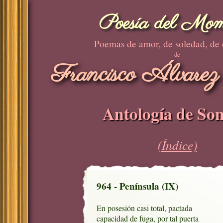
Poesía del Mom
Poemas de amor, de soledad, de
de
Francisco Álvarez
Antología de Son
(Índice)
964 - Península (IX)
En posesión casi total, pactada

capacidad de fuga, por tal puerta
