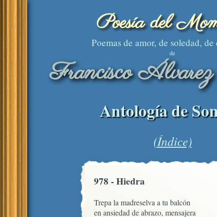
Poesía del Mom
Poemas de amor, de soledad, de
de
Francisco Álvarez
Antología de Son
(Índice)
978 - Hiedra
Trepa la madreselva a tu balcón

en ansiedad de abrazo, mensajera
