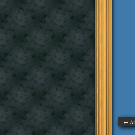
← Ant