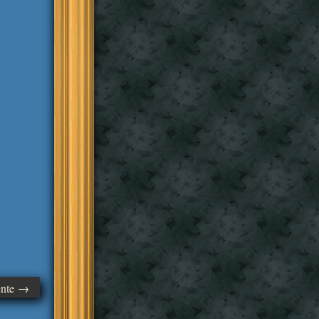
ente →