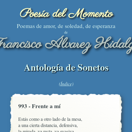
Poesía del Momento
Poemas de amor, de soledad, de esperanza
de
rancisco Álvarez Hidal
Antología de Sonetos
(Índice)
993 - Frente a mí
Estás como a otro lado de la mesa,

a una cierta distancia, defensiva,

la mirada, ya recta, ya evasiva, 
