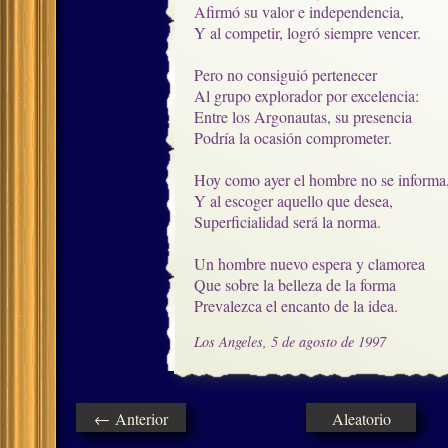
Afirmó su valor e independencia,

Y al competir, logró siempre vencer.

Pero no consiguió pertenecer

Al grupo explorador por excelencia:

Entre los Argonautas, su presencia

Podría la ocasión comprometer.

Hoy como ayer el hombre no se informa,
Y al escoger aquello que desea,

Superficialidad será la norma.

Un hombre nuevo espera y clamorea

Que sobre la belleza de la forma

Prevalezca el encanto de la idea.
Los Angeles, 5 de agosto de 1997
← Anterior
Aleatorio