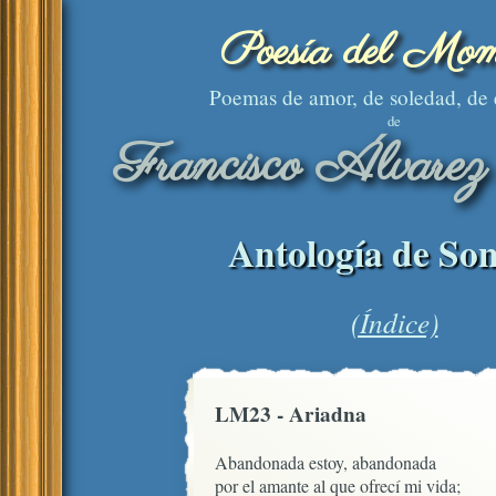
Poesía del Mom
Poemas de amor, de soledad, de
de
Francisco Álvarez
Antología de Son
(Índice)
LM23 - Ariadna
Abandonada estoy, abandonada

por el amante al que ofrecí mi vida;
