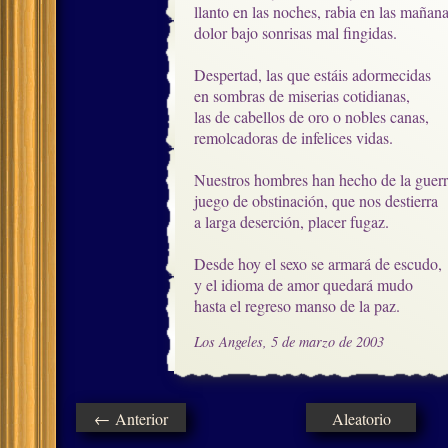
llanto en las noches, rabia en las mañanas
dolor bajo sonrisas mal fingidas.

Despertad, las que estáis adormecidas

en sombras de miserias cotidianas,

las de cabellos de oro o nobles canas,

remolcadoras de infelices vidas.

Nuestros hombres han hecho de la guerra
juego de obstinación, que nos destierra

a larga deserción, placer fugaz.

Desde hoy el sexo se armará de escudo,

y el idioma de amor quedará mudo

hasta el regreso manso de la paz.
Los Angeles, 5 de marzo de 2003
← Anterior
Aleatorio