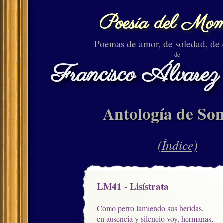
Poesía del Mom
Poemas de amor, de soledad, de
de
Francisco Álvarez
Antología de Son
(Índice)
LM41 - Lisístrata
Como perro lamiendo sus heridas,

en ausencia y silencio voy, hermanas,
