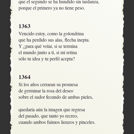
que el segundo se ha hundido sin tardanza, 

porque el primero ya no tiene peso.
1363
Vencido estoy, como la golondrina

que ha perdido sus alas, flecha inepta.

Y ¿para qué volar, si se termina

el mundo junto a ti, si mi retina

sólo tu idea y tu perfil acepta?
1364
Si los años cerraran su promesa

de germinar la rosa del deseo

sobre el sudor fecundo de ambas pieles,

quedaría aún la imagen que regresa

del pasado, que tanto yo recreo,  

cuando ambos fuimos lienzos y pinceles.