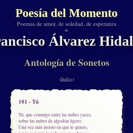
Poesía del Momento
Poemas de amor, de soledad, de esperanza
de
ancisco Álvarez Hida
Antología de Sonetos
(Índice)
181 - Tú
Tú, que conmigo entre las nubes yaces,

sobre las nubes de algodón ligero:

Una vez más insisto en que te quiero, 
