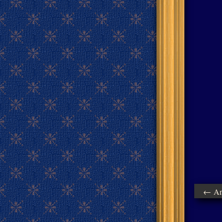
← Ant