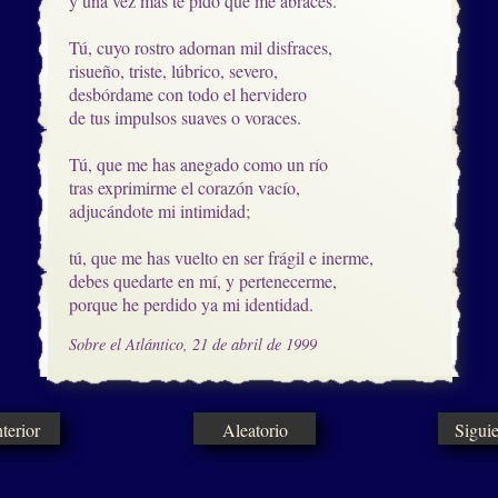
y una vez más te pido que me abraces.

Tú, cuyo rostro adornan mil disfraces, 

risueño, triste, lúbrico, severo,

desbórdame con todo el hervidero

de tus impulsos suaves o voraces.

Tú, que me has anegado como un río 

tras exprimirme el corazón vacío,

adjucándote mi intimidad;

tú, que me has vuelto en ser frágil e inerme,

debes quedarte en mí, y pertenecerme,

porque he perdido ya mi identidad.
Sobre el Atlántico, 21 de abril de 1999
erior
Aleatorio
Sigui