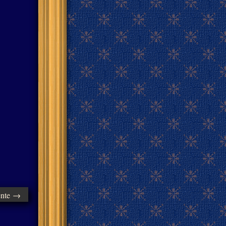
ente →