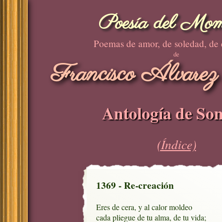
Poesía del Mom
Poemas de amor, de soledad, de
de
Francisco Álvarez
Antología de Son
(Índice)
1369 - Re-creación
Eres de cera, y al calor moldeo

cada pliegue de tu alma, de tu vida;
