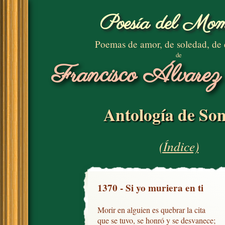
Poesía del Mom
Poemas de amor, de soledad, de
de
Francisco Álvarez
Antología de Son
(Índice)
1370 - Si yo muriera en ti
Morir en alguien es quebrar la cita

que se tuvo, se honró y se desvanece;
