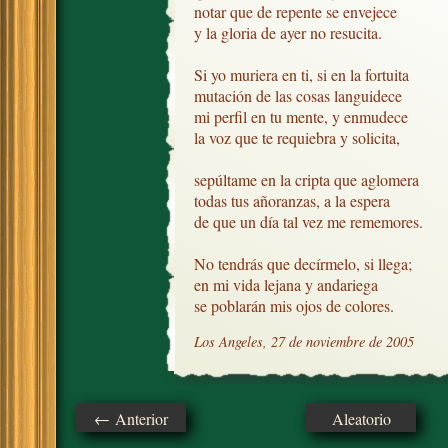
notar que de repente se envejece

y la gloria de ayer no resucita.

Si yo muriera en ti, si en la fortuita

mutación de las cosas languidece

mi perfil en tu mente, y enmudece

la voz que te requiebra y solicita,

sepúltame en la cripta que aglomera

todas tus añoranzas, a la espera

de que un día tal vez me rememores.

No tendrás que decírmelo, si llega;

en mi vida lejana y andariega   

se poblarán mis ojos de colores.
Los Angeles, 27 de noviembre de 2005
← Anterior
Aleatorio