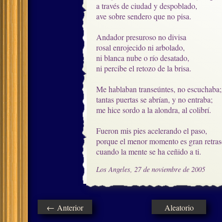
a través de ciudad y despoblado,

ave sobre sendero que no pisa.

Andador presuroso no divisa

rosal enrojecido ni arbolado,

ni blanca nube o río desatado,  

ni percibe el retozo de la brisa.

Me hablaban transeúntes, no escuchaba;

tantas puertas se abrían, y no entraba;

me hice sordo a la alondra, al colibrí.

Fueron mis pies acelerando el paso,

porque el menor momento es gran retraso
cuando la mente se ha ceñido a ti.
Los Angeles, 27 de noviembre de 2005
← Anterior
Aleatorio