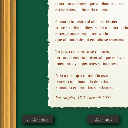
como un arcángel que al blandir la espad
esclareciera la tiniebla muerta.

Cuando tu rostro al alba se despierta

sobre los tibios pliegues de mi almohada,
emerge una energía renovada

que al fondo de mi entraña se reinserta.

Tu gozo de sonrisa se disfraza,

profunda euforia universal, que enlaza

miembros y superficies y rincones.

Y si a mis ojos tu mirada asomas,

percibo una bandada de palomas

zureando en terrados y balcones.
Los Angeles, 17 de enero de 2006
← Anterior
Aleatorio