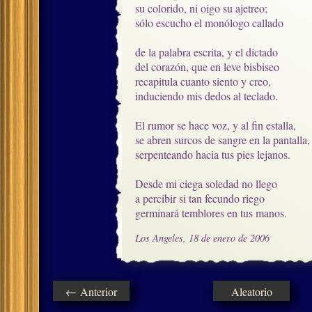
su colorido, ni oigo su ajetreo;

sólo escucho el monólogo callado  

de la palabra escrita, y el dictado

del corazón, que en leve bisbiseo

recapitula cuanto siento y creo, 

induciendo mis dedos al teclado.

El rumor se hace voz, y al fin estalla, 

se abren surcos de sangre en la pantalla,

serpenteando hacia tus pies lejanos.

Desde mi ciega soledad no llego

a percibir si tan fecundo riego

germinará temblores en tus manos.
Los Angeles, 18 de enero de 2006
← Anterior
Aleatorio