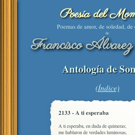
Poesía del Mom
Poemas de amor, de soledad, de
de
Francisco Álvarez
Antología de Son
(Índice)
2133 - A ti esperaba
A ti esperaba, en duda de quimeras;

me hablaron de verdades luminosas,
