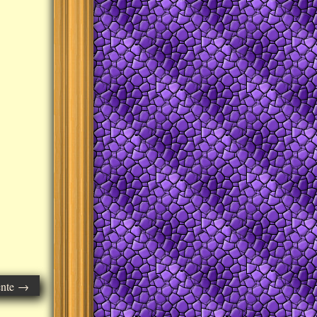
ente →