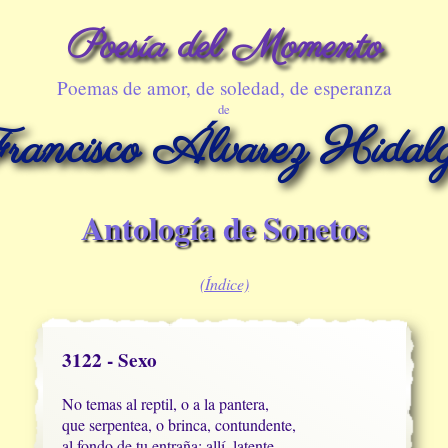
Poesía del Momento
Poemas de amor, de soledad, de esperanza
de
rancisco Álvarez Hidal
Antología de Sonetos
(Índice)
3122 - Sexo
No temas al reptil, o a la pantera,

que serpentea, o brinca, contundente,

al fondo de tu entraña; allí, latente, 
