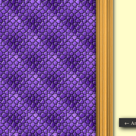
← Ant