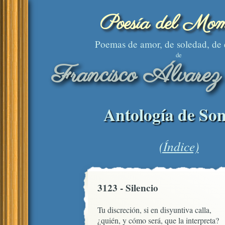
Poesía del Mom
Poemas de amor, de soledad, de
de
Francisco Álvarez
Antología de Son
(Índice)
3123 - Silencio
Tu discreción, si en disyuntiva calla,

¿quién, y cómo será, que la interpreta?
