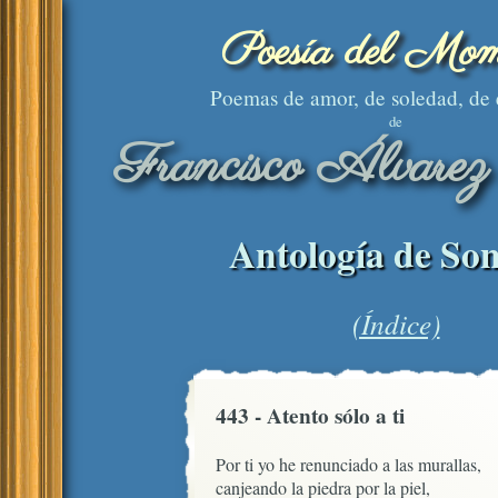
Poesía del Mom
Poemas de amor, de soledad, de
de
Francisco Álvarez
Antología de Son
(Índice)
443 - Atento sólo a ti
Por ti yo he renunciado a las murallas,

canjeando la piedra por la piel,
