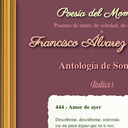
Poesía del Mom
Poemas de amor, de soledad, de
de
Francisco Álvarez
Antología de Son
(Índice)
444 - Amor de ayer
Descríbeme, descúbreme, reinventa

ese mi amor lejano que en ti veo;
